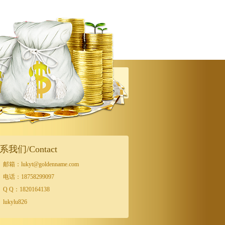
系我们/Contact
邮箱：lukyt@goldenname.com
电话：18758299097
Q Q：1820164138
lukylu826