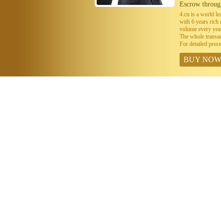
Escrow throug
4.cn is a world 
with 6 years ric
volume every year
The whole transa
For detailed proc
BUY NO