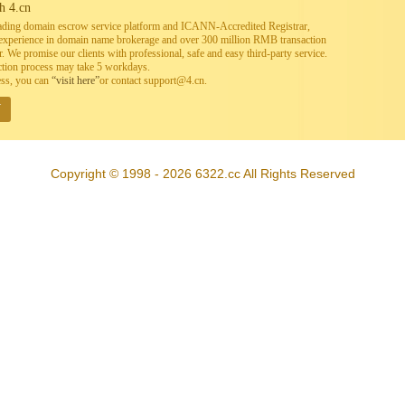
h 4.cn
leading domain escrow service platform and ICANN-Accredited Registrar,
h experience in domain name brokerage and over 300 million RMB transaction
. We promise our clients with professional, safe and easy third-party service.
ction process may take 5 workdays.
ess, you can
“visit here”
or contact support@4.cn.
W
Copyright © 1998 - 2026 6322.cc All Rights Reserved